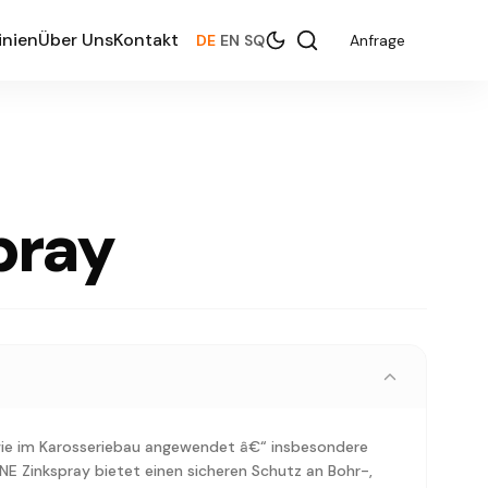
inien
Über Uns
Kontakt
DE
|
EN
|
SQ
Anfrage
pray
wie im Karosseriebau angewendet â€“ insbesondere
NE Zinkspray bietet einen sicheren Schutz an Bohr-,