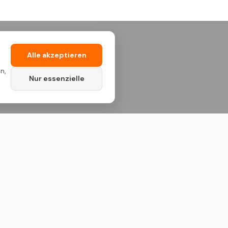
Alle akzeptieren
n,
Nur essenzielle
Kontakt
Standort Deutschland
Deutschland & Niederlande
Standort Kosovo