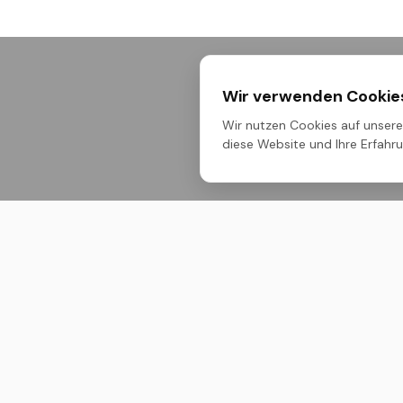
Wir verwenden Cookie
Wir nutzen Cookies auf unserer
diese Website und Ihre Erfahrun
Untern
Über Uns
M ONE – Dein Maßstab. Premium-
Bauchemie, technische Sprays und
Produktli
Pflegeprodukte für höchste
Ansprüche im professionellen