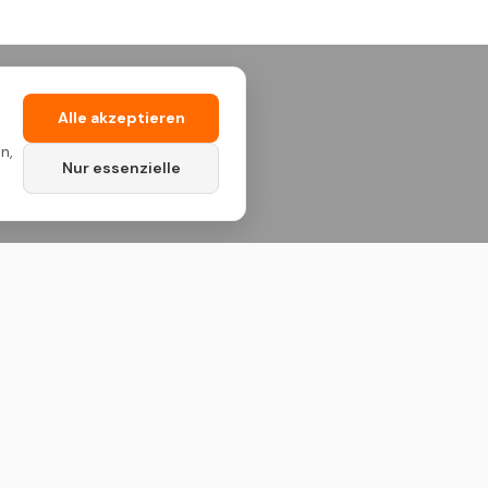
Alle akzeptieren
n,
Nur essenzielle
Kontakt
Standort Deutschland
Deutschland & Niederlande
Standort Kosovo