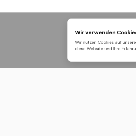
Wir verwenden Cookie
Wir nutzen Cookies auf unserer
diese Website und Ihre Erfahrun
Untern
Über Uns
M ONE – Dein Maßstab. Premium-
Bauchemie, technische Sprays und
Produktli
Pflegeprodukte für höchste
Ansprüche im professionellen