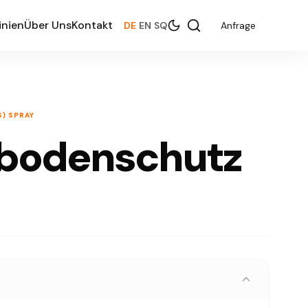
inien
Über Uns
Kontakt
DE
|
EN
|
SQ
Anfrage
) SPRAY
bodenschutz