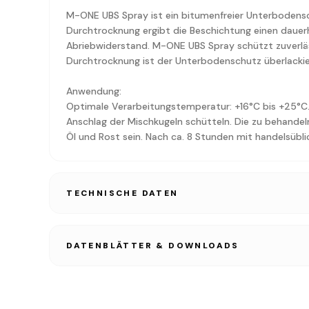
M-ONE UBS Spray ist ein bitumenfreier Unterbodensc
Durchtrocknung ergibt die Beschichtung einen dauer
Abriebwiderstand. M-ONE UBS Spray schützt zuverläss
Durchtrocknung ist der Unterbodenschutz überlackie
Anwendung:
Optimale Verarbeitungstemperatur: +16°C bis +25°C
Anschlag der Mischkugeln schütteln. Die zu behandel
Öl und Rost sein. Nach ca. 8 Stunden mit handelsübli
TECHNISCHE DATEN
DATENBLÄTTER & DOWNLOADS
TECHNISCHES DATENBLATT
PDF • 1.2 MB