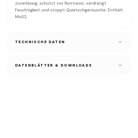
zuverlässig, schützt vor Korrosion, verdrängt
Feuchtigkeit und stoppt Quietschgeräusche. Enthält
MoS2.
TECHNISCHE DATEN
DATENBLÄTTER & DOWNLOADS
TECHNISCHES DATENBLATT
PDF • 1.2 MB
SICHERHEITSDATENBLATT
PDF • 1.2 MB