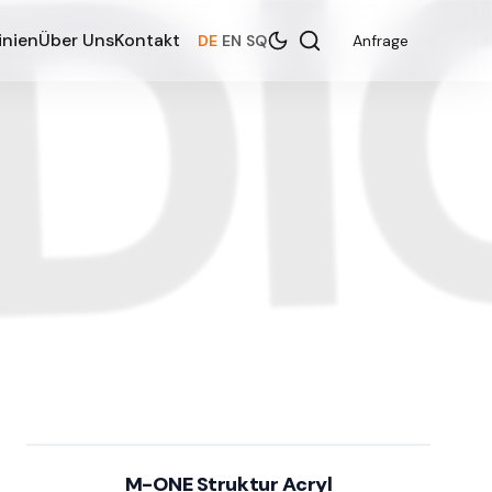
(D
inien
Über Uns
Kontakt
DE
|
EN
|
SQ
Anfrage
M-ONE Struktur Acryl