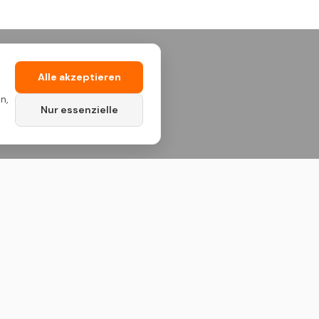
Alle akzeptieren
n,
Nur essenzielle
Kontakt
Standort Deutschland
Deutschland & Niederlande
Standort Kosovo