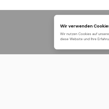
Wir verwenden Cookie
Wir nutzen Cookies auf unserer
diese Website und Ihre Erfahrun
Untern
Über Uns
M ONE – Dein Maßstab. Premium-
Bauchemie, technische Sprays und
Produktli
Pflegeprodukte für höchste
Ansprüche im professionellen